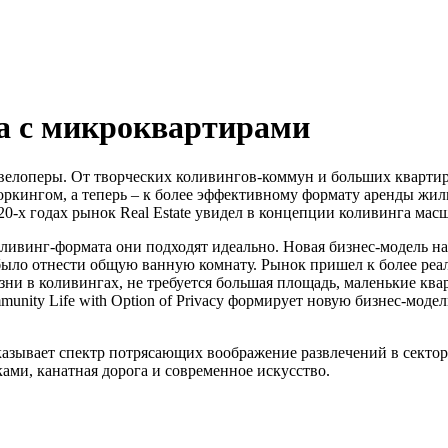
а c микроквартирами
елоперы. От творческих коливингов-коммун и больших квартир
кингом, а теперь – к более эффективному формату аренды жиль
0-х годах рынок Real Estate увидел в концепции коливинга мас
ливинг-формата они подходят идеально. Новая бизнес-модель н
было отнести общую ванную комнату. Рынок пришел к более ре
изни в коливингах, не требуется большая площадь, маленькие к
unity Life with Option of Privacy формирует новую бизнес-моде
оказывает спектр потрясающих воображение развлечений в сект
ами, канатная дорога и современное искусство.