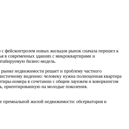
 с фейсконтролем новых жильцов рынок сначала перешел к
я в современных зданиях с микроквартирами и
штабируемую бизнес-модель.
а рынке недвижимости решает и проблему частного
алистичному видению: человеку нужна полноценная квартира
вартиры-номера в сочетании с общим лаунжем и коворкингом
ль, ориентированную на молодые поколения.
оре премиальной жилой недвижимости: обсерватория и