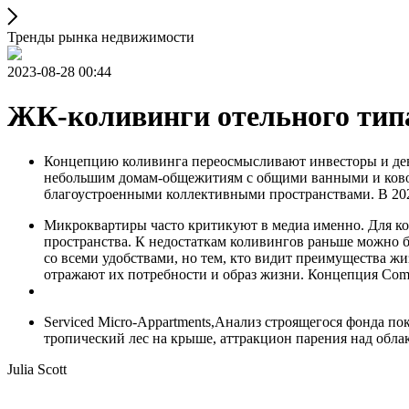
Тренды рынка недвижимости
2023-08-28 00:44
ЖК-коливинги отельного тип
Концепцию коливинга переосмысливают инвесторы и дев
небольшим домам-общежитиям с общими ванными и ковор
благоустроенными коллективными пространствами. В 202
Микроквартиры часто критикуют в медиа именно. Для ко
пространства. К недостаткам коливингов раньше можно 
со всеми удобствами, но тем, кто видит преимущества ж
отражают их потребности и образ жизни. Концепция Comm
Serviced Micro-Appartments,Анализ строящегося фонда п
тропический лес на крыше, аттракцион парения над облак
Julia Scott